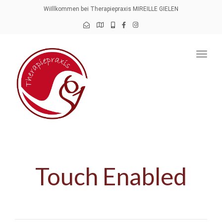
navig
WiIllkommen bei Therapiepraxis MIREILLE GIELEN
Togg
navig
Touch Enabled