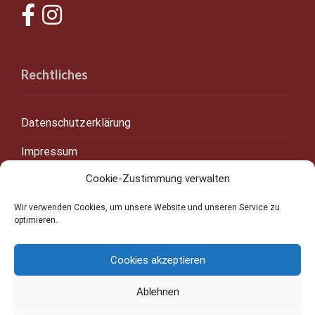
Rechtliches
Datenschutzerklärung
Impressum
Cookie-Zustimmung verwalten
Cookie-Richtlinie (EU)
Kontakt
Wir verwenden Cookies, um unsere Website und unseren Service zu
optimieren.
Cookies akzeptieren
Ablehnen
2021 © Praxis für Therapiepraxis Mireille Gielen