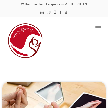
navig
WiIllkommen bei Therapiepraxis MIREILLE GIELEN
Togg
navig