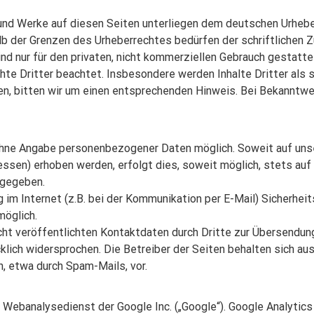
 und Werke auf diesen Seiten unterliegen dem deutschen Urheber
lb der Grenzen des Urheberrechtes bedürfen der schriftlichen 
nd nur für den privaten, nicht kommerziellen Gebrauch gestattet
chte Dritter beachtet. Insbesondere werden Inhalte Dritter als
n, bitten wir um einen entsprechenden Hinweis. Bei Bekanntw
 ohne Angabe personenbezogener Daten möglich. Soweit auf u
ssen) erhoben werden, erfolgt dies, soweit möglich, stets auf 
rgegeben.
 im Internet (z.B. bei der Kommunikation per E-Mail) Sicherhei
möglich.
t veröffentlichten Kontaktdaten durch Dritte zur Übersendung
lich widersprochen. Die Betreiber der Seiten behalten sich ausd
 etwa durch Spam-Mails, vor.
Webanalysedienst der Google Inc. („Google“). Google Analytics 