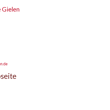
e Gielen
en.de
seite