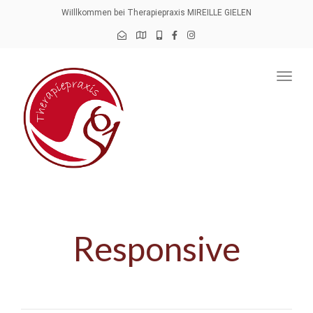
navig
WiIllkommen bei Therapiepraxis MIREILLE GIELEN
Togg
navig
Responsive